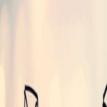
Accueil
Produits
À propos
Blog
Marque blanche
Bienfaits
Boutique
Contact